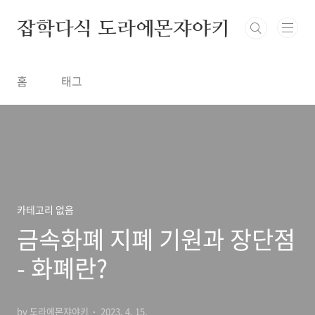
본문 바로가기
잡학다식 도라에몬쟈야키
홈
태그
카테고리 없음
금속화폐 지폐 기원과 장단점
- 화폐란?
by 도라에몬쟈야키
2023. 4. 15.