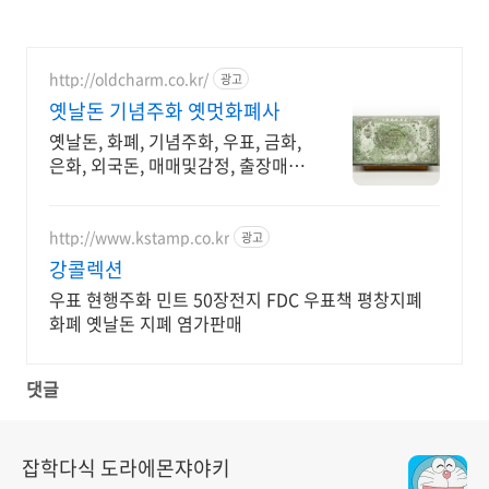
http://oldcharm.co.kr/
광고
옛날돈 기념주화 옛멋화폐사
옛날돈, 화폐, 기념주화, 우표, 금화,
은화, 외국돈, 매매및감정, 출장매입
가능
http://www.kstamp.co.kr
광고
강콜렉션
우표 현행주화 민트 50장전지 FDC 우표책 평창지폐
화폐 옛날돈 지폐 염가판매
댓글
잡학다식 도라에몬쟈야키