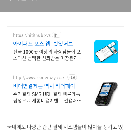
https://hitithub.xyz
광고
아이패드 포스 앱 -힛잇허브
전국 1000곳 이상의 사장님들이 포
스대신 선택한 신뢰받는 매장관리
앱
http://www.leaderpay.co.kr
광고
비대면결제는 역시 리더페이
수기결제 SMS URL 결제 빠른개통
평생무료 개통비용이벤트 전용어플
무료 익일입금
국내에도 다양한 간편 결제 시스템들이 많이들 생기고 있