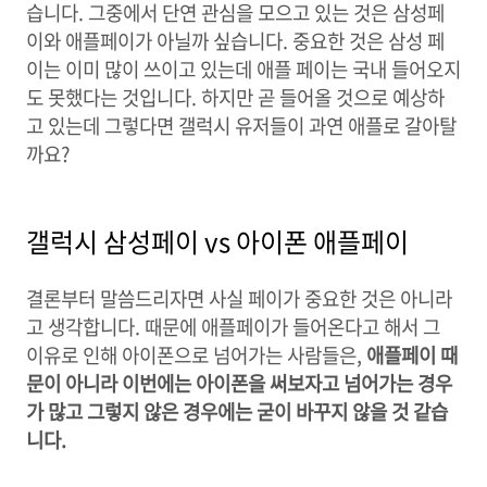
습니다. 그중에서 단연 관심을 모으고 있는 것은 삼성페
이와 애플페이가 아닐까 싶습니다. 중요한 것은 삼성 페
이는 이미 많이 쓰이고 있는데 애플 페이는 국내 들어오지
도 못했다는 것입니다. 하지만 곧 들어올 것으로 예상하
고 있는데 그렇다면 갤럭시 유저들이 과연 애플로 갈아탈
까요?
갤럭시 삼성페이 vs 아이폰 애플페이
결론부터 말씀드리자면 사실 페이가 중요한 것은 아니라
고 생각합니다. 때문에 애플페이가 들어온다고 해서 그
이유로 인해 아이폰으로 넘어가는 사람들은,
애플페이 때
문이 아니라 이번에는 아이폰을 써보자고 넘어가는 경우
가 많고 그렇지 않은 경우에는 굳이 바꾸지 않을 것 같습
니다.