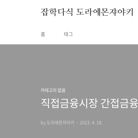
본문 바로가기
잡학다식 도라에몬쟈야키
홈
태그
카테고리 없음
직접금융시장 간접금융
by 도라에몬쟈야키
2023. 4. 18.