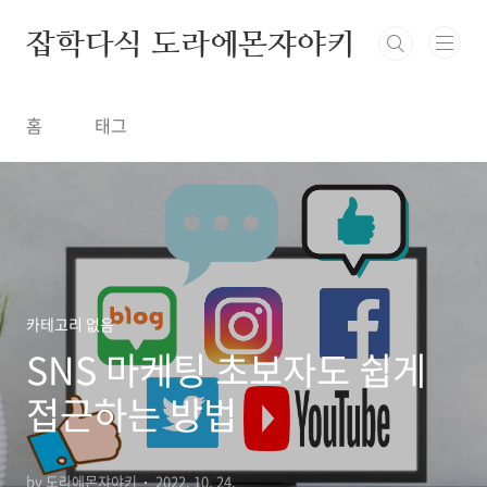
본문 바로가기
잡학다식 도라에몬쟈야키
홈
태그
카테고리 없음
SNS 마케팅 초보자도 쉽게
접근하는 방법
by 도라에몬쟈야키
2022. 10. 24.