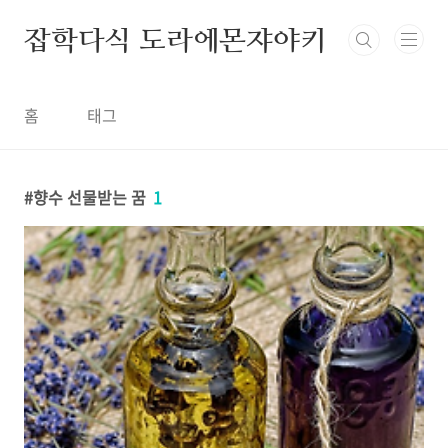
본문 바로가기
잡학다식 도라에몬쟈야키
홈
태그
향수 선물받는 꿈
1