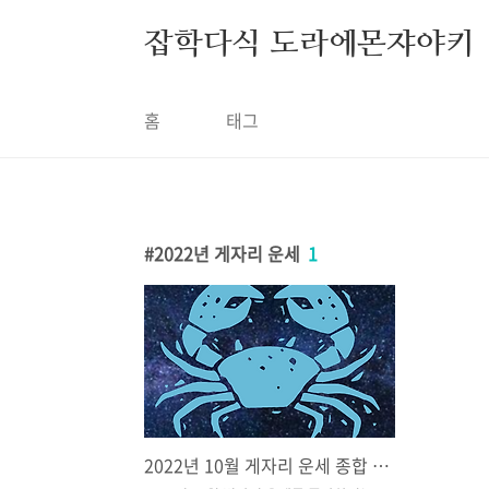
본문 바로가기
잡학다식 도라에몬쟈야키
홈
태그
2022년 게자리 운세
1
2022년 10월 게자리 운세 종합 정리, 내가 보려고 기록