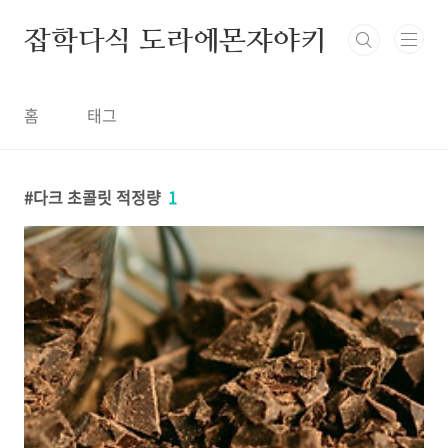
본문 바로가기
잡학다식 도라에몬쟈야키
홈
태그
다크 초콜릿 적정량
1