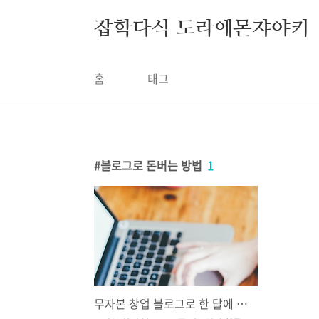
본문 바로가기
잡학다식 도라에몬쟈야키
홈
태그
블로그로 돈버는 방법
1
무자본 창업 블로그로 한 달에 천만 원 벌기 가능할까