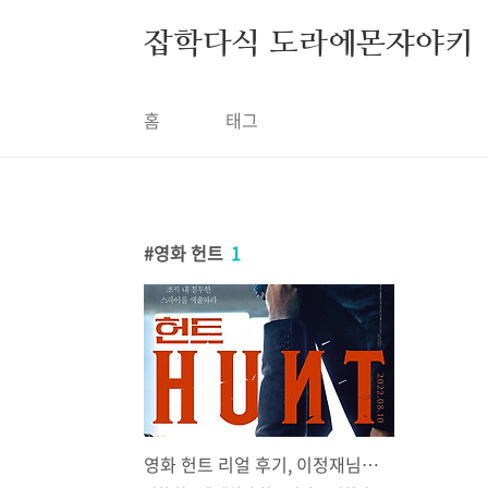
본문 바로가기
잡학다식 도라에몬쟈야키
홈
태그
영화 헌트
1
영화 헌트 리얼 후기, 이정재님은 연기도 잘하고 감독도 잘하고