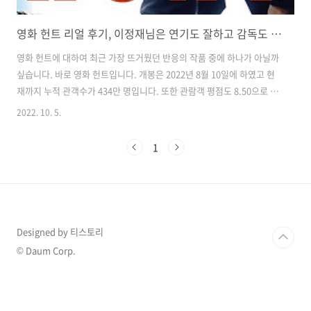
영화 헌트 리얼 후기, 이정재님은 연기도 잘하고 감독도 잘하고
영화 헌트에 대하여 최근 가장 뜨거웠던 반응의 작품 중에 하나가 아닐까
싶습니다. 바로 영화 헌트입니다. 개봉은 2022년 8월 10일에 하였고 현
재까지 누적 관객수가 434만 명입니다. 또한 관람객 평점도 8.50으로 높
은 편입니다. 실제로 저도 봤는데 주변 사람들에게 재밌다고 권해드리고
2022. 10. 5.
싶은 마음이 들었습니다. 이 작품은 내용뿐만이 아니라 제작에 있어서도
많은 사람들의 관심을 모았습니다. 우선 감독이 배우 이정재 님이라는 것
1
입니다. 그리고 이정대 정우성 두 배우의 합을 볼 수 있기에 더욱 기대를
샀습니다. 예전에 태양 언 없다를 재밌게 보았는데 다시 찾아보고 싶다는
생각이 들었습니다. 또한 여러 탑 배우들이 카메오로 등장하여 시선을 모
으기도 했습니다. 우정출연으로 나온 배우들의 몸값만 하더라도 우리
나..
Designed by 티스토리
© Daum Corp.