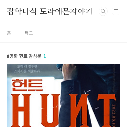
본문 바로가기
잡학다식 도라에몬쟈야키
홈
태그
영화 헌트 감상문
1