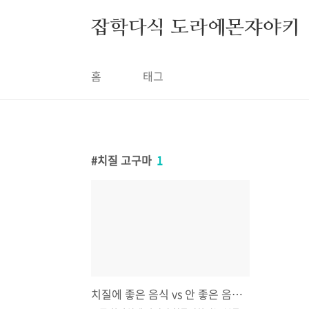
본문 바로가기
잡학다식 도라에몬쟈야키
홈
태그
치질 고구마
1
치질에 좋은 음식 vs 안 좋은 음식 알아보기