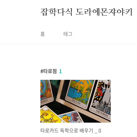
본문 바로가기
잡학다식 도라에몬쟈야키
홈
태그
타로점
1
타로카드 독학으로 배우기 _ 0