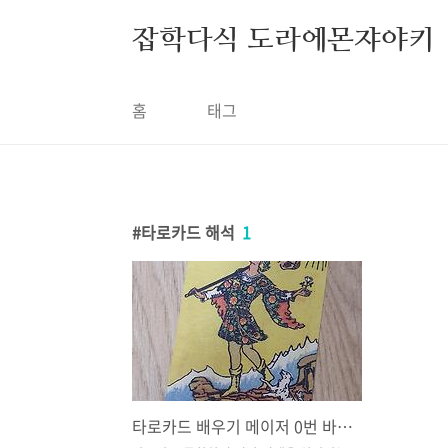
본문 바로가기
잡학다식 도라에몬쟈야키
홈
태그
타로카드 해석
1
타로카드 배우기 메이저 0번 바보카드 의미 정리