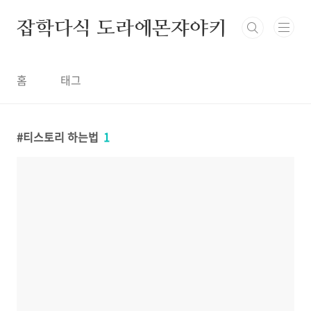
본문 바로가기
잡학다식 도라에몬쟈야키
홈
태그
티스토리 하는법
1